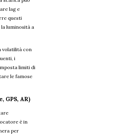
ia scarica può
are lag e
rre questi
 la luminosità a
a volatilità con
enti, i
Imposta limiti di
itare le famose
ne, GPS, AR)
tare
iocatore è in
amera per