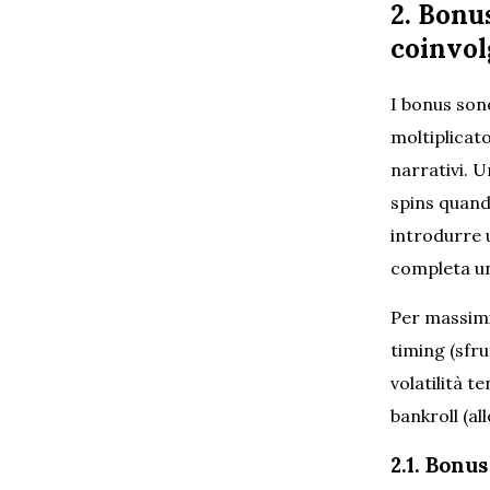
2. Bonus
coinvo
I bonus sono
moltiplicat
narrativi. 
spins quand
introdurre u
completa un
Per massimi
timing (sfru
volatilità 
bankroll (al
2.1. Bonu