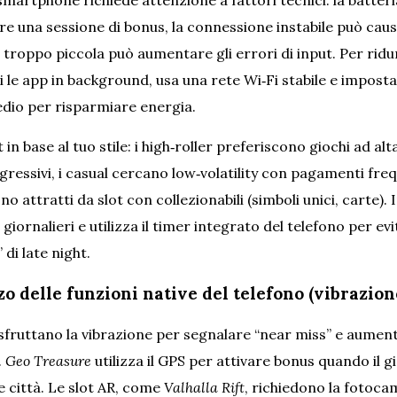
smartphone richiede attenzione a fattori tecnici: la batter
e una sessione di bonus, la connessione instabile può caus
a troppo piccola può aumentare gli errori di input. Per ridu
di le app in background, usa una rete Wi‑Fi stabile e imposta
medio per risparmiare energia.
t in base al tuo stile: i high‑roller preferiscono giochi ad alt
ressivi, i casual cercano low‑volatility con pagamenti frequ
no attratti da slot con collezionabili (simboli unici, carte). 
ornalieri e utilizza il timer integrato del telefono per ev
 di late night.
izzo delle funzioni native del telefono (vibrazio
 sfruttano la vibrazione per segnalare “near miss” e aumen
.
Geo Treasure
utilizza il GPS per attivare bonus quando il g
 città. Le slot AR, come
Valhalla Rift
, richiedono la fotoc