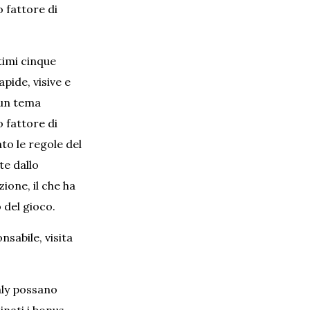
o fattore di
timi cinque
pide, visive e
 un tema
o fattore di
to le regole del
te dallo
ione, il che ha
 del gioco.
nsabile, visita
nly possano
inati i bonus