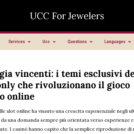
UCC For Jewelers
Services
Ucc
Questions
Languages
gia vincenti: i temi esclusivi de
nly che rivoluzionano il gioco
o online
le slot online ha vissuto una crescita esponenziale negli ul
o da una domanda sempre più orientata verso esperienze ra
ate. I casinò hanno capito che la semplice riproduzione di