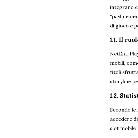
integrano e
“payline‑cen
di gioco e p
1.1. Il ru
NetEnt, Play
mobili, com
titoli sfrut
storyline p
1.2. Stat
Secondo le r
accedere da
slot mobile‑