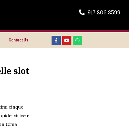
917 806 8599
Contact Us
lle slot
timi cinque
pide, visive e
 un tema