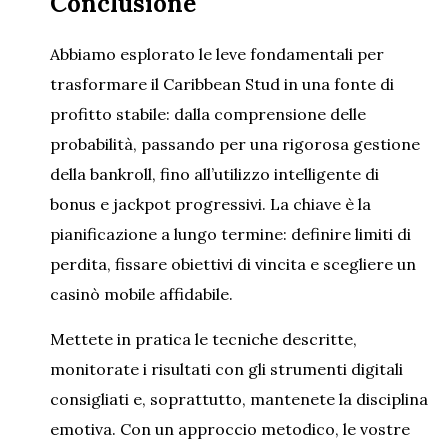
Conclusione
Abbiamo esplorato le leve fondamentali per
trasformare il Caribbean Stud in una fonte di
profitto stabile: dalla comprensione delle
probabilità, passando per una rigorosa gestione
della bankroll, fino all’utilizzo intelligente di
bonus e jackpot progressivi. La chiave è la
pianificazione a lungo termine: definire limiti di
perdita, fissare obiettivi di vincita e scegliere un
casinò mobile affidabile.
Mettete in pratica le tecniche descritte,
monitorate i risultati con gli strumenti digitali
consigliati e, soprattutto, mantenete la disciplina
emotiva. Con un approccio metodico, le vostre