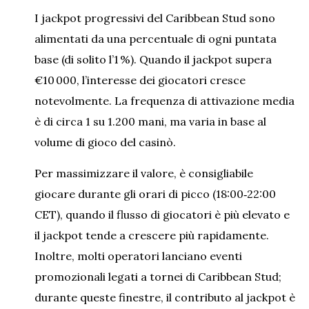
I jackpot progressivi del Caribbean Stud sono
alimentati da una percentuale di ogni puntata
base (di solito l’1 %). Quando il jackpot supera
€10 000, l’interesse dei giocatori cresce
notevolmente. La frequenza di attivazione media
è di circa 1 su 1.200 mani, ma varia in base al
volume di gioco del casinò.
Per massimizzare il valore, è consigliabile
giocare durante gli orari di picco (18:00‑22:00
CET), quando il flusso di giocatori è più elevato e
il jackpot tende a crescere più rapidamente.
Inoltre, molti operatori lanciano eventi
promozionali legati a tornei di Caribbean Stud;
durante queste finestre, il contributo al jackpot è