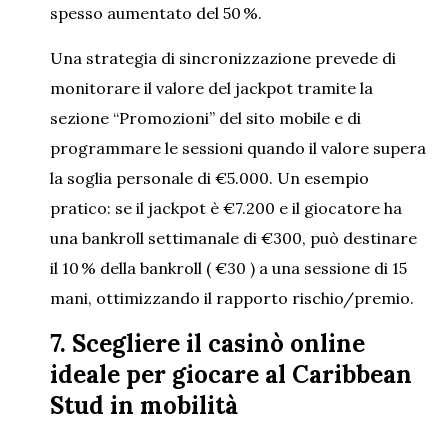
spesso aumentato del 50 %.
Una strategia di sincronizzazione prevede di
monitorare il valore del jackpot tramite la
sezione “Promozioni” del sito mobile e di
programmare le sessioni quando il valore supera
la soglia personale di €5.000. Un esempio
pratico: se il jackpot è €7.200 e il giocatore ha
una bankroll settimanale di €300, può destinare
il 10 % della bankroll ( €30 ) a una sessione di 15
mani, ottimizzando il rapporto rischio/premio.
7. Scegliere il casinò online
ideale per giocare al Caribbean
Stud in mobilità