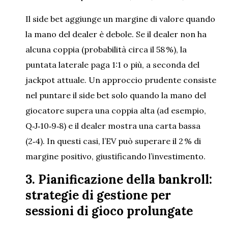
Il side bet aggiunge un margine di valore quando
la mano del dealer è debole. Se il dealer non ha
alcuna coppia (probabilità circa il 58 %), la
puntata laterale paga 1:1 o più, a seconda del
jackpot attuale. Un approccio prudente consiste
nel puntare il side bet solo quando la mano del
giocatore supera una coppia alta (ad esempio,
Q‑J‑10‑9‑8) e il dealer mostra una carta bassa
(2‑4). In questi casi, l’EV può superare il 2 % di
margine positivo, giustificando l’investimento.
3. Pianificazione della bankroll:
strategie di gestione per
sessioni di gioco prolungate