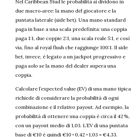
Nel Caribbean Stud le probabilità si dividono in
due macro‑aree: la mano del giocatore e la
puntata laterale (side bet). Una mano standard
paga in base a una scala predefinita: una coppia
paga 1:1, due coppie 2:1, una scala reale 5:1, e così
via, fino al royal flush che raggiunge 100:1. Il side
bet, invece, è legato a un jackpot progressivo e
paga solo se la mano del dealer supera una
coppia.
Calcolare l’expected value (EV) di una mano tipica
richiede di considerare la probabilità di ogni
combinazione e il relativo payout. Ad esempio, la
probabilità di ottenere una coppia è circa il 42 %,
con un payout medio di 1,03. L’EV di una puntata
base di €10 è quindi €10 × 0,42 × 1,03 ≈ €4,33.