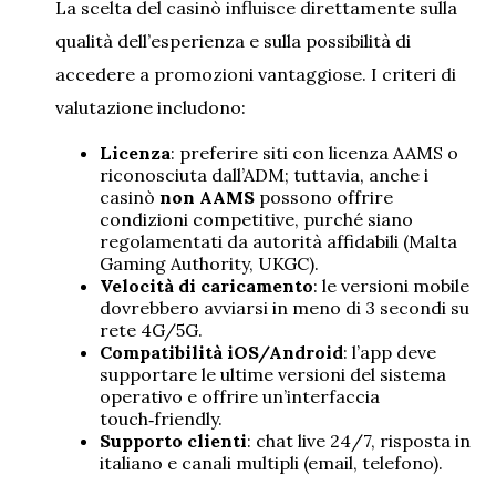
La scelta del casinò influisce direttamente sulla
qualità dell’esperienza e sulla possibilità di
accedere a promozioni vantaggiose. I criteri di
valutazione includono:
Licenza
: preferire siti con licenza AAMS o
riconosciuta dall’ADM; tuttavia, anche i
casinò
non AAMS
possono offrire
condizioni competitive, purché siano
regolamentati da autorità affidabili (Malta
Gaming Authority, UKGC).
Velocità di caricamento
: le versioni mobile
dovrebbero avviarsi in meno di 3 secondi su
rete 4G/5G.
Compatibilità iOS/Android
: l’app deve
supportare le ultime versioni del sistema
operativo e offrire un’interfaccia
touch‑friendly.
Supporto clienti
: chat live 24/7, risposta in
italiano e canali multipli (email, telefono).