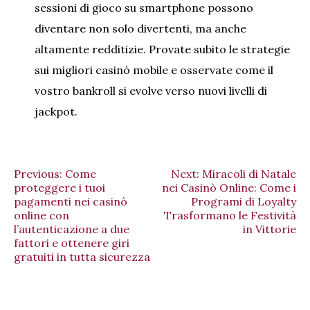
sessioni di gioco su smartphone possono
diventare non solo divertenti, ma anche
altamente redditizie. Provate subito le strategie
sui migliori casinò mobile e osservate come il
vostro bankroll si evolve verso nuovi livelli di
jackpot.
Previous:
Come
Next:
Miracoli di Natale
proteggere i tuoi
nei Casinò Online: Come i
pagamenti nei casinò
Programi di Loyalty
online con
Trasformano le Festività
l’autenticazione a due
in Vittorie
fattori e ottenere giri
gratuiti in tutta sicurezza