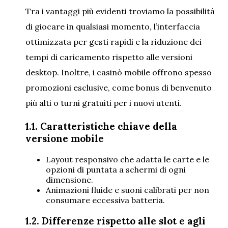
Tra i vantaggi più evidenti troviamo la possibilità
di giocare in qualsiasi momento, l’interfaccia
ottimizzata per gesti rapidi e la riduzione dei
tempi di caricamento rispetto alle versioni
desktop. Inoltre, i casinò mobile offrono spesso
promozioni esclusive, come bonus di benvenuto
più alti o turni gratuiti per i nuovi utenti.
1.1. Caratteristiche chiave della
versione mobile
Layout responsivo che adatta le carte e le
opzioni di puntata a schermi di ogni
dimensione.
Animazioni fluide e suoni calibrati per non
consumare eccessiva batteria.
1.2. Differenze rispetto alle slot e agli