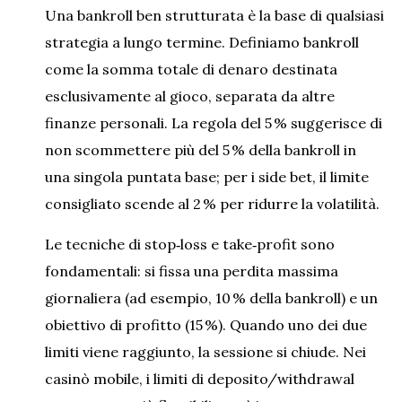
Una bankroll ben strutturata è la base di qualsiasi
strategia a lungo termine. Definiamo bankroll
come la somma totale di denaro destinata
esclusivamente al gioco, separata da altre
finanze personali. La regola del 5 % suggerisce di
non scommettere più del 5 % della bankroll in
una singola puntata base; per i side bet, il limite
consigliato scende al 2 % per ridurre la volatilità.
Le tecniche di stop‑loss e take‑profit sono
fondamentali: si fissa una perdita massima
giornaliera (ad esempio, 10 % della bankroll) e un
obiettivo di profitto (15 %). Quando uno dei due
limiti viene raggiunto, la sessione si chiude. Nei
casinò mobile, i limiti di deposito/withdrawal