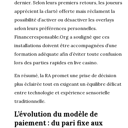
dernier. Selon leurs premiers retours, les joueurs
apprécient la clarté offerte mais réclament la
possibilité d’activer ou désactiver les overlays
selon leurs préférences personnelles.
Financeresponsable.Org a souligné que ces
installations doivent être accompagnées d’une
formation adéquate afin d’éviter toute confusion
lors des parties rapides en live casino.
En résumé, la RA promet une prise de décision
plus éclairée tout en exigeant un équilibre délicat
entre technologie et expérience sensorielle
traditionnelle.
L’évolution du modèle de
paiement : du pari fixe aux