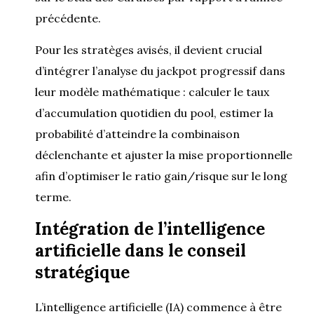
précédente.
Pour les stratèges avisés, il devient crucial
d’intégrer l’analyse du jackpot progressif dans
leur modèle mathématique : calculer le taux
d’accumulation quotidien du pool, estimer la
probabilité d’atteindre la combinaison
déclenchante et ajuster la mise proportionnelle
afin d’optimiser le ratio gain/risque sur le long
terme.
Intégration de l’intelligence
artificielle dans le conseil
stratégique
L’intelligence artificielle (IA) commence à être