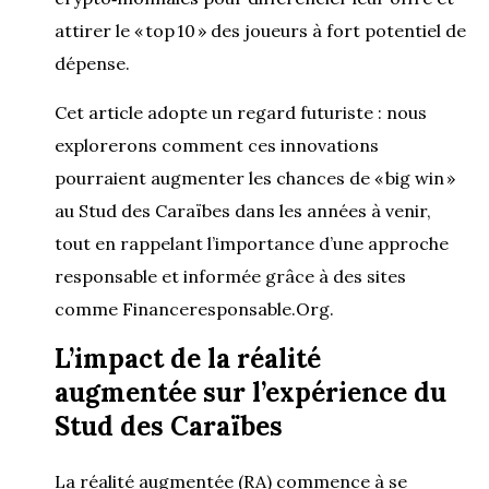
attirer le « top 10 » des joueurs à fort potentiel de
dépense.
Cet article adopte un regard futuriste : nous
explorerons comment ces innovations
pourraient augmenter les chances de « big win »
au Stud des Caraïbes dans les années à venir,
tout en rappelant l’importance d’une approche
responsable et informée grâce à des sites
comme Financeresponsable.Org.
L’impact de la réalité
augmentée sur l’expérience du
Stud des Caraïbes
La réalité augmentée (RA) commence à se