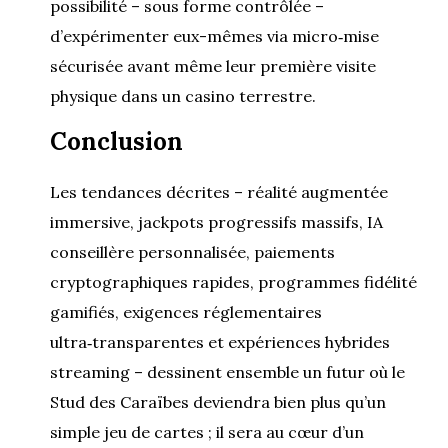
possibilité – sous forme contrôlée –
d’expérimenter eux-mêmes via micro‑mise
sécurisée avant même leur première visite
physique dans un casino terrestre.
Conclusion
Les tendances décrites – réalité augmentée
immersive, jackpots progressifs massifs, IA
conseillère personnalisée, paiements
cryptographiques rapides, programmes fidélité
gamifiés, exigences réglementaires
ultra‑transparentes et expériences hybrides
streaming – dessinent ensemble un futur où le
Stud des Caraïbes deviendra bien plus qu’un
simple jeu de cartes ; il sera au cœur d’un