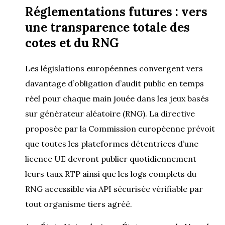
Réglementations futures : vers
une transparence totale des
cotes et du RNG
Les législations européennes convergent vers
davantage d’obligation d’audit public en temps
réel pour chaque main jouée dans les jeux basés
sur générateur aléatoire (RNG). La directive
proposée par la Commission européenne prévoit
que toutes les plateformes détentrices d’une
licence UE devront publier quotidiennement
leurs taux RTP ainsi que les logs complets du
RNG accessible via API sécurisée vérifiable par
tout organisme tiers agréé.