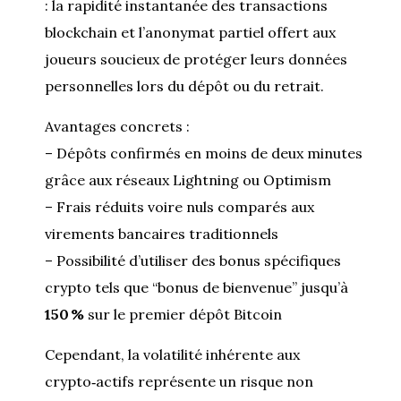
: la rapidité instantanée des transactions
blockchain et l’anonymat partiel offert aux
joueurs soucieux de protéger leurs données
personnelles lors du dépôt ou du retrait.
Avantages concrets :
– Dépôts confirmés en moins de deux minutes
grâce aux réseaux Lightning ou Optimism
– Frais réduits voire nuls comparés aux
virements bancaires traditionnels
– Possibilité d’utiliser des bonus spécifiques
crypto tels que “bonus de bienvenue” jusqu’à
150 %
sur le premier dépôt Bitcoin
Cependant, la volatilité inhérente aux
crypto‑actifs représente un risque non