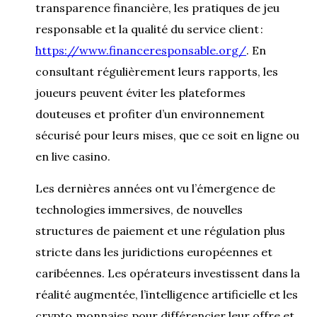
transparence financière, les pratiques de jeu
responsable et la qualité du service client :
https://www.financeresponsable.org/
. En
consultant régulièrement leurs rapports, les
joueurs peuvent éviter les plateformes
douteuses et profiter d’un environnement
sécurisé pour leurs mises, que ce soit en ligne ou
en live casino.
Les dernières années ont vu l’émergence de
technologies immersives, de nouvelles
structures de paiement et une régulation plus
stricte dans les juridictions européennes et
caribéennes. Les opérateurs investissent dans la
réalité augmentée, l’intelligence artificielle et les
crypto‑monnaies pour différencier leur offre et