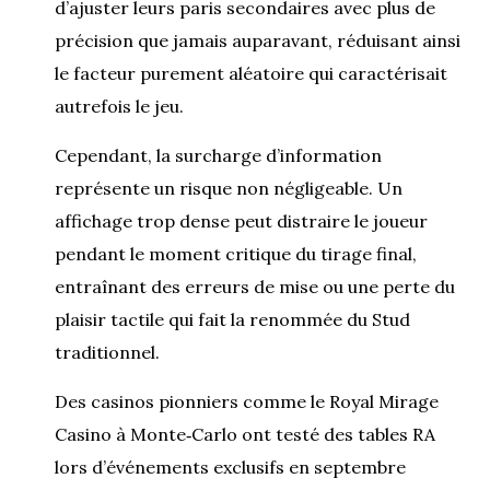
d’ajuster leurs paris secondaires avec plus de
précision que jamais auparavant, réduisant ainsi
le facteur purement aléatoire qui caractérisait
autrefois le jeu.
Cependant, la surcharge d’information
représente un risque non négligeable. Un
affichage trop dense peut distraire le joueur
pendant le moment critique du tirage final,
entraînant des erreurs de mise ou une perte du
plaisir tactile qui fait la renommée du Stud
traditionnel.
Des casinos pionniers comme le Royal Mirage
Casino à Monte‑Carlo ont testé des tables RA
lors d’événements exclusifs en septembre