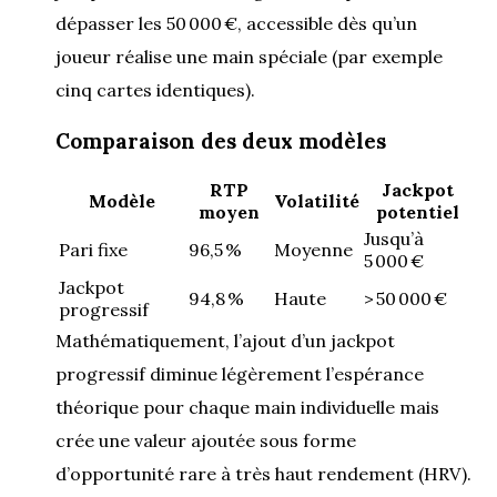
dépasser les 50 000 €, accessible dès qu’un
joueur réalise une main spéciale (par exemple
cinq cartes identiques).
Comparaison des deux modèles
RTP
Jackpot
Modèle
Volatilité
moyen
potentiel
Jusqu’à
Pari fixe
96,5 %
Moyenne
5 000 €
Jackpot
94,8 %
Haute
> 50 000 €
progressif
Mathématiquement, l’ajout d’un jackpot
progressif diminue légèrement l’espérance
théorique pour chaque main individuelle mais
crée une valeur ajoutée sous forme
d’opportunité rare à très haut rendement (HRV).