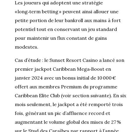
Les joueurs qui adoptent une stratégie
« long‑term betting » peuvent ainsi allouer une
petite portion de leur bankroll aux mains à fort
potentiel tout en conservant un jeu standard
pour maintenir un flux constant de gains
modestes.
Cas d’étude : le Sunset Resort Casino a lancé son
premier jackpot Caribbean Mega‑Boost en
janvier 2024 avec un bonus initial de 10 000 €
offert aux membres Premium du programme
Caribbean Elite Club (voir section suivante). En six
mois seulement, le jackpot a été remporté trois
fois, générant un pic d’affluence record et
augmentant le volume global des mises de 27 %
sur le Stud des Caraïbes par rapport à l’année