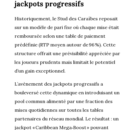
jackpots progressifs
Historiquement, le Stud des Caraïbes reposait
sur un modèle de pari fixe où chaque mise était
remboursée selon une table de paiement
prédéfinie (RTP moyen autour de 96 %). Cette
structure offrait une prévisibilité appréciée par
les joueurs prudents mais limitait le potentiel
d’un gain exceptionnel.
L’avènement des jackpots progressifs a
bouleversé cette dynamique en introduisant un
pool commun alimenté par une fraction des
mises quotidiennes sur toutes les tables
partenaires du réseau mondial. Le résultat : un
jackpot « Caribbean Mega‑Boost » pouvant