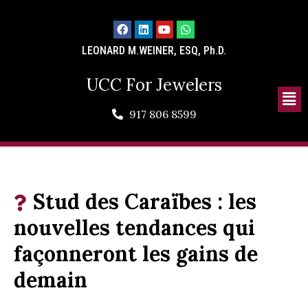
LEONARD M.WEINER, ESQ, Ph.D.
UCC For Jewelers
917 806 8599
Stud des Caraïbes : les
nouvelles tendances qui
façonneront les gains de
demain