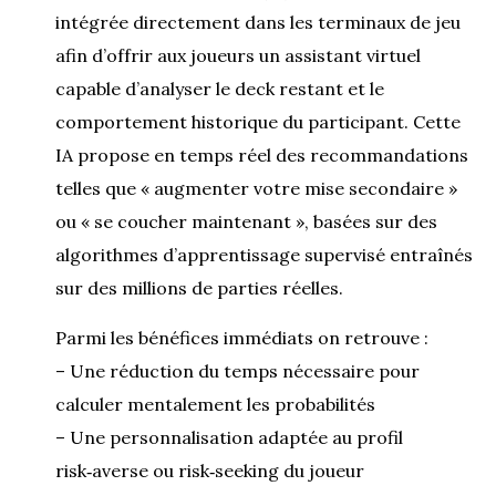
intégrée directement dans les terminaux de jeu
afin d’offrir aux joueurs un assistant virtuel
capable d’analyser le deck restant et le
comportement historique du participant. Cette
IA propose en temps réel des recommandations
telles que « augmenter votre mise secondaire »
ou « se coucher maintenant », basées sur des
algorithmes d’apprentissage supervisé entraînés
sur des millions de parties réelles.
Parmi les bénéfices immédiats on retrouve :
– Une réduction du temps nécessaire pour
calculer mentalement les probabilités
– Une personnalisation adaptée au profil
risk‑averse ou risk‑seeking du joueur