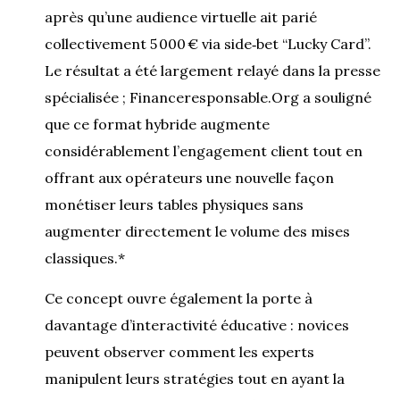
après qu’une audience virtuelle ait parié
collectivement 5 000 € via side‑bet “Lucky Card”.
Le résultat a été largement relayé dans la presse
spécialisée ; Financeresponsable.Org a souligné
que ce format hybride augmente
considérablement l’engagement client tout en
offrant aux opérateurs une nouvelle façon
monétiser leurs tables physiques sans
augmenter directement le volume des mises
classiques.*
Ce concept ouvre également la porte à
davantage d’interactivité éducative : novices
peuvent observer comment les experts
manipulent leurs stratégies tout en ayant la