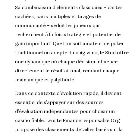
Sa combinaison d’éléments classiques – cartes
cachées, paris multiples et tirages de
communauté – séduit les joueurs qui
recherchent à la fois stratégie et potentiel de
gain important. Que l’on soit amateur de poker
traditionnel ou adepte du « big win », le Stud offre
une dynamique où chaque décision influence
directement le résultat final, rendant chaque
main unique et palpitante.
Dans ce contexte d’évolution rapide, il devient
essentiel de s’appuyer sur des sources
d’évaluation indépendantes pour choisir un
casino fiable. Le site Financeresponsable.Org
propose des classements détaillés basés sur la