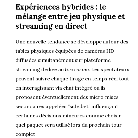
Expériences hybrides : le
mélange entre jeu physique et
streaming en direct
Une nouvelle tendance se développe autour des
tables physiques équipées de caméras HD
diffusées simultanément sur plateforme
streaming dédiée au
live casino
. Les spectateurs
peuvent suivre chaque tirage en temps réel tout
en interagissant via chat intégré où ils
proposent éventuellement des micro‑mises
secondaires appelées “side‑bet” influençant
certaines décisions mineures comme choisir
quel paquet sera utilisé lors du prochain tour
complet .