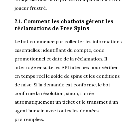
joueur frustré.
2.1. Comment les chatbots gèrent les
réclamations de Free Spins
Le bot commence par collecter les informations
essentielles : identifiant du compte, code
promotionnel et date de la réclamation. Il
interroge ensuite les API internes pour vérifier
en temps réel le solde de spins et les conditions
de mise. Si la demande est conforme, le bot
confirme la résolution; sinon, il crée
automatiquement un ticket et le transmet à un
agent humain avec toutes les données
pré‑remplies.