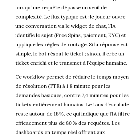
lorsqu’une requête dépasse un seuil de
complexité. Le flux typique est : le joueur ouvre
une conversation via le widget de chat, l’IA
identifie le sujet (Free Spins, paiement, KYC) et
applique les règles de routage. Si la réponse est
simple, le bot résout le ticket ; sinon, il crée un
ticket enrichi et le transmet à l’équipe humaine.
Ce workflow permet de réduire le temps moyen
de résolution (TTR) à 1,8 minute pour les
demandes basiques, contre 7,4 minutes pour les
tickets entièrement humains. Le taux d’escalade
reste autour de 18 %, ce qui indique que l’IA filtre
efficacement plus de 80 % des requêtes. Les
dashboards en temps réel offrent aux