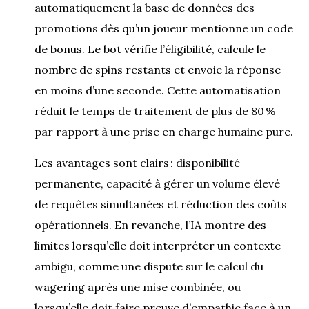
automatiquement la base de données des
promotions dès qu’un joueur mentionne un code
de bonus. Le bot vérifie l’éligibilité, calcule le
nombre de spins restants et envoie la réponse
en moins d’une seconde. Cette automatisation
réduit le temps de traitement de plus de 80 %
par rapport à une prise en charge humaine pure.
Les avantages sont clairs : disponibilité
permanente, capacité à gérer un volume élevé
de requêtes simultanées et réduction des coûts
opérationnels. En revanche, l’IA montre des
limites lorsqu’elle doit interpréter un contexte
ambigu, comme une dispute sur le calcul du
wagering après une mise combinée, ou
lorsqu’elle doit faire preuve d’empathie face à un