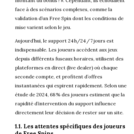
montant du bonus ? ». Cependant, ils échouaient
face à des scénarios complexes, comme la
validation d’un Free Spin dont les conditions de
mise varient selon le jeu.
Aujourd’hui, le support 24 h/24 / 7 jours est
indispensable. Les joueurs accèdent aux jeux
depuis différents fuseaux horaires, utilisent des
plateformes en direct (live dealer) où chaque
seconde compte, et profitent d’offres
instantanées qui expirent rapidement. Selon une
étude de 2024, 68 % des joueurs estiment que la
rapidité d’intervention du support influence
directement leur décision de rester sur un site.
1.1. Les attentes spécifiques des joueurs
de Free Spins