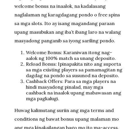
welcome bonus na inaalok, na kadalasang
naglalaman ng karagdagang pondo o free spins
sa mga slots. Ito ay isang magandang paraan
upang masubukan ang iba’t ibang laro na walang
masyadong panganib sa iyong sariling pondo.
Welcome Bonus: Karaniwan itong nag-
aalok ng 100% match sa unang deposito.
Reload Bonus: Ipinapakita nito ang suporta
sa mga existing players sa pamamagitan ng
dagdag na pondo sa susunod na deposito.
Cashback Offers: Para sa mga players na
hindi masyadong pinalad, may mga
cashback na inaalok upang mabawasan ang
mga pagkalugi.
Huwag kalimutang suriin ang mga terms and
conditions ng bawat bonus upang malaman mo
ang mga kinakailangan bago mo ito ma-access.