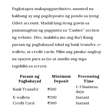
Pagkatapos makapagparehistro, susunod na
hakbang ay ang pagdeposito ng pondo sa iyong
Gxbet account. Madali lang itong gawin sa
pamamagitan ng pagpunta sa “Cashier” section
ng website. Dito, makikita mo ang iba’t ibang
paraan ng pagbabayad tulad ng bank transfer, e-
wallets, at credit cards. Piliin ang pinaka-angkop
na opsyon para sa iyo at sundin ang mga
tagubilin sa screen.
Paraan ng
Minimum
Processing
Pagbabayad
Deposit
Time
1-3 business
Bank Transfer
₱500
days
E-wallets
₱200
Instant
Credit Card
₱300
Instant