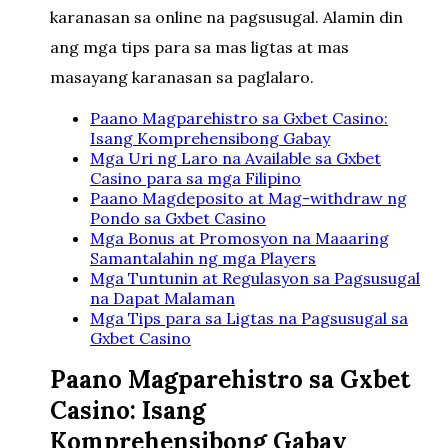
karanasan sa online na pagsusugal. Alamin din
ang mga tips para sa mas ligtas at mas
masayang karanasan sa paglalaro.
Paano Magparehistro sa Gxbet Casino:
Isang Komprehensibong Gabay
Mga Uri ng Laro na Available sa Gxbet
Casino para sa mga Filipino
Paano Magdeposito at Mag-withdraw ng
Pondo sa Gxbet Casino
Mga Bonus at Promosyon na Maaaring
Samantalahin ng mga Players
Mga Tuntunin at Regulasyon sa Pagsusugal
na Dapat Malaman
Mga Tips para sa Ligtas na Pagsusugal sa
Gxbet Casino
Paano Magparehistro sa Gxbet
Casino: Isang
Komprehensibong Gabay